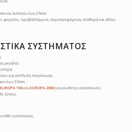
λειας
4mm και διπλούς έως 37mm
ι, φεγγίτες, προβαλλόμενα, περιστρεφόμενα, σταθερά και άλλες
ΙΣΤΙΚΑ ΣΥΣΤΗΜΑΤΟΣ
ς.
αι μεγάλο).
λυπτρα.
ύλλου για απόλυτη στεγάνωση.
ακα έως 37mm.
EUROPA 100
και
EUROPA 2000
για σύνθετες κατασκευές.
θε τύπου.
α κάθε τυπολογίας.