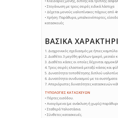
• Κλειδαριές μονής, διπλής και τριπλής ασφά
• Στεγάνωση με τρεις σειρές ειδικά λάστιχα
• Δέχεται μονούς υαλοπίνακες πάχους από 
• Χρήση: Παράθυρα, μπαλκονόπορτες, είσοδο
κατασκευές
ΒΑΣΙΚΑ ΧΑΡΑΚΤΗΡ
1. Διαχρονικός σχεδιασμός με ήπιες καμπύλε
2. Διαθέτει 3 μεγέθη φύλλων (μικρό, μεσαίο κ
3. Διαθέτει κάσες οι οποίες δέχονται αρμοκά
4. Τρεις σειρές ελαστικά μεταξύ κάσας και φ
5. Δυνατότητα τοποθέτησης διπλού υαλοπίν
6. Δυνατότητα συνδυασμού με τα συστήματα
7. Απεριόριστες δυνατότητες κατασκευών κά
ΤΥΠΟΛΟΓΙΕΣ ΚΑΤΑΣΚΕΥΩΝ
• Πόρτες εισόδου.
• Ανοιγόμενα (με ανάκλιση ή χωρίς) παράθυρ
• Σταθερά Υαλοστάσια.
• Σύνθετες κατασκευές.