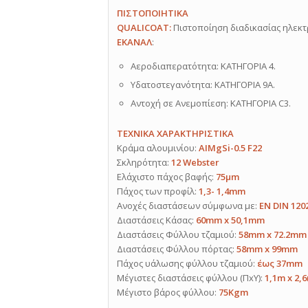
ΠΙΣΤΟΠΟΙΗΤΙΚΑ
QUALICOAT:
Πιστοποίηση διαδικασίας ηλεκτ
ΕΚΑΝΑΛ
:
Αεροδιαπερατότητα: ΚΑΤΗΓΟΡΙΑ 4.
Υδατοστεγανότητα: ΚΑΤΗΓΟΡΙΑ 9A.
Αντοχή σε Ανεμοπίεση: ΚΑΤΗΓΟΡΙΑ C3.
ΤΕΧΝΙΚΑ ΧΑΡΑΚΤΗΡΙΣΤΙΚΑ
Κράμα αλουμινίου:
AIMgSi-0.5 F22
Σκληρότητα:
12 Webster
Ελάχιστο πάχος βαφής:
75μm
Πάχος των προφίλ:
1,3- 1,4mm
Ανοχές διαστάσεων σύμφωνα με:
EN DIN 120
Διαστάσεις Κάσας:
60mm x 50,1mm
Διαστάσεις Φύλλου τζαμιού:
58mm x 72.2mm
Διαστάσεις Φύλλου πόρτας:
58mm x 99mm
Πάχος υάλωσης φύλλου τζαμιού:
έως 37mm
Μέγιστες διαστάσεις φύλλου (ΠxΥ):
1,1m x 2,
Μέγιστο βάρος φύλλου:
75Kgm